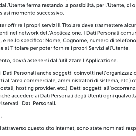
i dall'Utente ferma restando la possibilità, per l'Utente, di o
alsiasi momento successivo.
r offrire i propri servizi il Titolare deve trasmettere alcu
senti nel network dell’Applicazione. I Dati Personali comu
are, e nello specifico: Nome, Cognome, numero di telefono,
 al Titolare per poter fornire i propri Servizi all'Utente.
nto, dovrà astenersi dall'utilizzare l’Applicazione.
i Dati Personali anche soggetti coinvolti nell’organizzazi
tti all’area commerciale, amministratori di sistema, etc.)
i postali, hosting provider, etc.). Detti soggetti all’occor
nché accedere ai Dati Personali degli Utenti ogni qualvolt
servati i Dati Personali.
.
i attraverso questo sito internet, sono state nominati resp