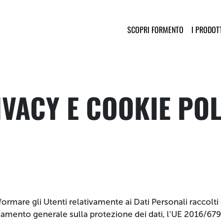
Salta al contenuto principale
Navigazione 
SCOPRI FORMENTO
I PRODOT
IVACY E COOKIE POL
rmare gli Utenti relativamente ai Dati Personali raccolti 
olamento generale sulla protezione dei dati, l’UE 2016/67