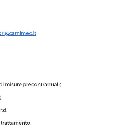
ri@carnimec.it
di misure precontrattuali;
;
rzi.
n trattamento.