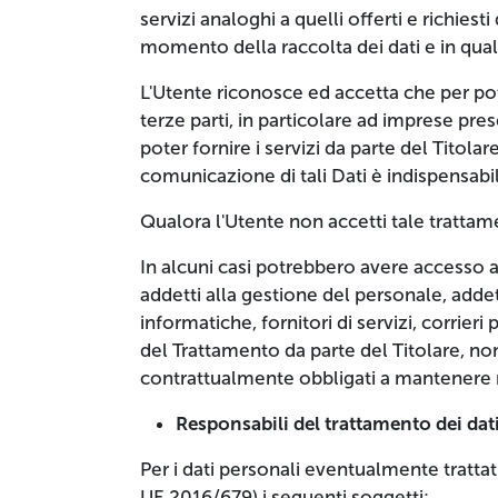
servizi analoghi a quelli offerti e richiest
momento della raccolta dei dati e in qu
L'Utente riconosce ed accetta che per pote
terze parti, in particolare ad imprese pre
poter fornire i servizi da parte del Titol
comunicazione di tali Dati è indispensabile
Qualora l'Utente non accetti tale trattame
In alcuni casi potrebbero avere accesso a
addetti alla gestione del personale, adde
informatiche, fornitori di servizi, corrier
del Trattamento da parte del Titolare, no
contrattualmente obbligati a mantenere ri
Responsabili del trattamento dei dati
Per i dati personali eventualmente trattat
UE 2016/679) i seguenti soggetti: