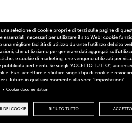
 una selezione di cookie propri e di terzi sulle pagine di ques
 essenziali, necessari per utilizzare il sito Web; cookie funzi
una migliore facilità di utilizzo durante l'utilizzo del sito w
Footer Menu
LINEA PIEMONTESE
LINEA SEMPLICI BONTÀ
LINEA GRIGLIAMI A
azioni, che utilizziamo per generare dati aggregati sull'utilizz
stiche; e cookie di marketing, che vengono utilizzati per visu
 pubblicità pertinenti. Se scegli "ACCETTO TUTTO", acconsent
ookie. Puoi accettare e rifiutare singoli tipi di cookie e revocare
r il futuro in qualsiasi momento alla voce "Impostazioni".
y
Cookie documentation
I DEI COOKIE
RIFIUTO TUTTO
ACCETTO
Formento è un brand