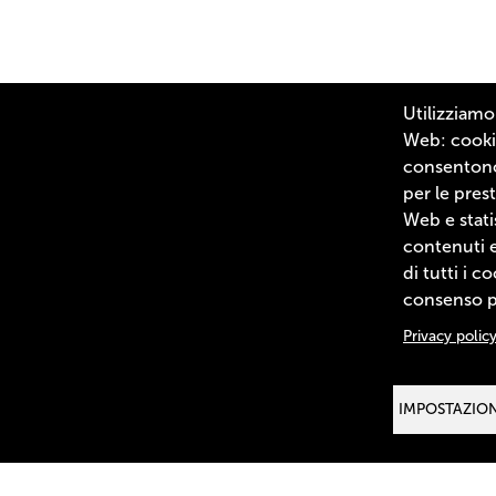
Utilizziamo
Web: cookie
consentono 
SCOPRI FORMENTO
I PRODOTTI
LA BATTUTA DI FASSONE
per le prest
Web e stati
CONTATTI
contenuti e
di tutti i c
consenso pe
Privacy polic
IMPOSTAZION