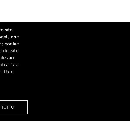
to sito
onali, che
eb; cookie
NCORA
I CONSIGLI DELLO CHEF
LASCIATI ISPIRARE
o del sito
alizzare
i all'uso
 il tuo
 TUTTO
Cookies
⚙