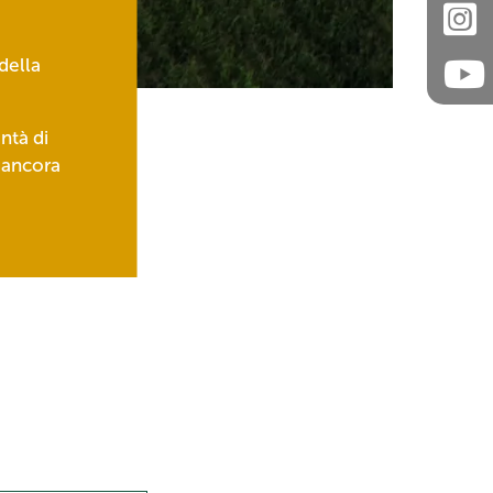
della
ntà di
è ancora