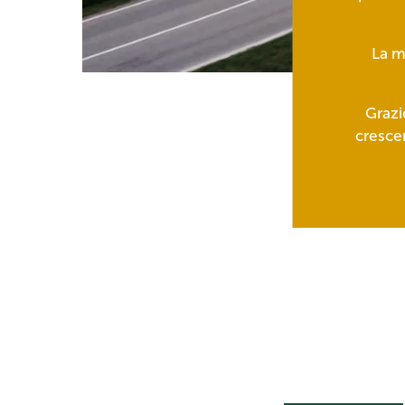
La m
Grazi
crescer