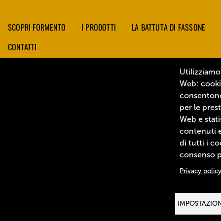
SCOPRI FORMENTO
I PRODOTTI
LA BATTUTA DI FASSONE
CONTATTI
Utilizziamo
Web: cookie
consentono 
per le prest
Web e stati
contenuti e
di tutti i c
consenso pe
Privacy polic
IMPOSTAZION