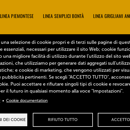
Footer Menu
LINEA PIEMONTESE
LINEA SEMPLICI BONTÀ
LINEA GRIGLIAMI A
 una selezione di cookie propri e di terzi sulle pagine di ques
 essenziali, necessari per utilizzare il sito Web; cookie funzi
una migliore facilità di utilizzo durante l'utilizzo del sito w
azioni, che utilizziamo per generare dati aggregati sull'utilizz
stiche; e cookie di marketing, che vengono utilizzati per visu
 pubblicità pertinenti. Se scegli "ACCETTO TUTTO", acconsent
ookie. Puoi accettare e rifiutare singoli tipi di cookie e revocare
r il futuro in qualsiasi momento alla voce "Impostazioni".
Formento è un brand
y
Cookie documentation
Policy Menu
PRIVACY POLICY
I DEI COOKIE
RIFIUTO TUTTO
ACCETTO