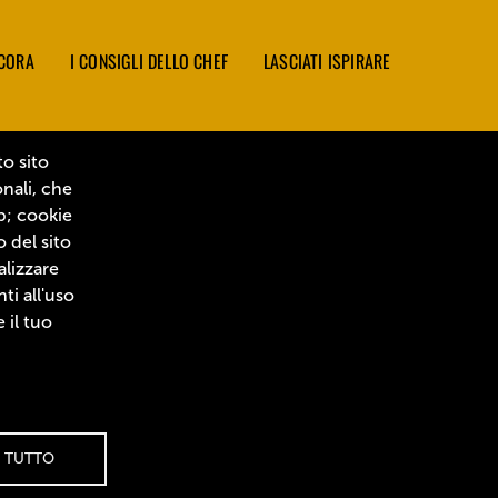
NCORA
I CONSIGLI DELLO CHEF
LASCIATI ISPIRARE
to sito
onali, che
eb; cookie
o del sito
alizzare
i all'uso
 il tuo
 TUTTO
Cookies
⚙