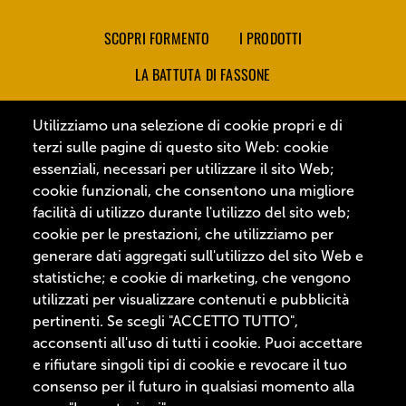
Footer Menu
SCOPRI FORMENTO
I PRODOTTI
LA BATTUTA DI FASSONE
LINEA PIEMONTESE
Utilizziamo una selezione di cookie propri e di
LINEA SEMPLICI BONTÀ
terzi sulle pagine di questo sito Web: cookie
essenziali, necessari per utilizzare il sito Web;
LINEA GRIGLIAMI ANCORA
cookie funzionali, che consentono una migliore
facilità di utilizzo durante l'utilizzo del sito web;
I CONSIGLI DELLO CHEF
cookie per le prestazioni, che utilizziamo per
LASCIATI ISPIRARE
CONTATTI
generare dati aggregati sull'utilizzo del sito Web e
statistiche; e cookie di marketing, che vengono
utilizzati per visualizzare contenuti e pubblicità
pertinenti. Se scegli "ACCETTO TUTTO",
acconsenti all'uso di tutti i cookie. Puoi accettare
e rifiutare singoli tipi di cookie e revocare il tuo
consenso per il futuro in qualsiasi momento alla