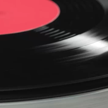
LA LOMBATA
Lombata di Razza Piemonte
Taglio pregiato dalla cott