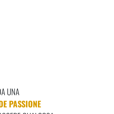
CHILI
di paprica e peperoncino.
DA UNA
DE PASSIONE