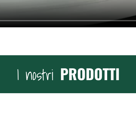
+
Scoprili tutti
PRODOTTI
I nostri