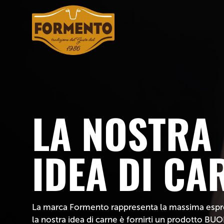
LA NOSTRA
TRACCIABIL
IDEA DI CA
Grazie a processi produttivi controllati e certificat
controllo diretto e selezione della materia prima
agroalimentare in tutta la filiera.
La marca Formento rappresenta la massima espres
la nostra idea di carne è fornirti un prodotto B