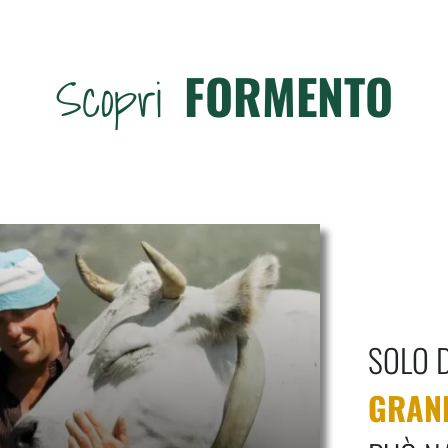
FORMENTO
Scopri
ASADO MARINATO 
Gusto speziato, con note 
+
SOLO 
Scoprili tutti
GRAN