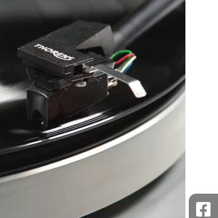
se, tenera e delicata.
ura veloce.